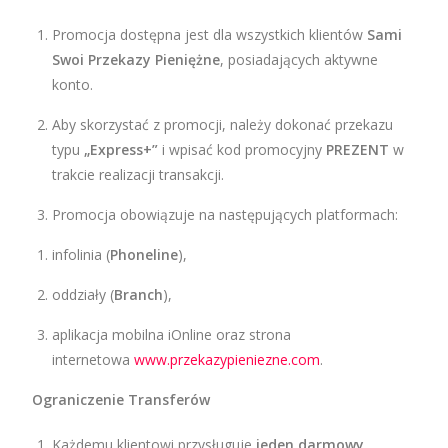
Promocja dostępna jest dla wszystkich klientów
Sami
Swoi Przekazy Pieniężne
, posiadających aktywne
konto.
Aby skorzystać z promocji, należy dokonać przekazu
typu
„Express+”
i wpisać kod promocyjny
PREZENT
w
trakcie realizacji transakcji.
Promocja obowiązuje na następujących platformach:
infolinia (
Phoneline
),
oddziały (
Branch
),
aplikacja mobilna iOnline oraz strona
internetowa
www.przekazypieniezne.com
.
Ograniczenie Transferów
Każdemu klientowi przysługuje
jeden darmowy