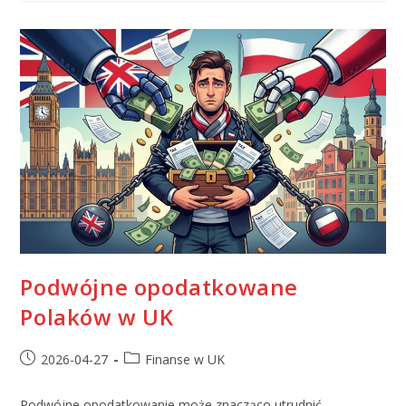
Podwójne opodatkowane
Polaków w UK
2026-04-27
Finanse w UK
Podwójne opodatkowanie może znacząco utrudnić