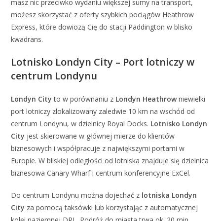
masz nic przeciwko wydaniu większej sumy na transport,
możesz skorzystać z oferty szybkich pociągów Heathrow
Express, które dowiozą Cię do stacji Paddington w blisko
kwadrans.
Lotnisko Londyn City – Port lotniczy w
centrum Londynu
Londyn City
to w porównaniu z
Londyn Heathrow
niewielki
port lotniczy zlokalizowany zaledwie 10 km na wschód od
centrum Londynu, w dzielnicy Royal Docks.
Lotnisko Londyn
City
jest skierowane w głównej mierze do klientów
biznesowych i współpracuje z największymi portami w
Europie. W bliskiej odległości od lotniska znajduje się dzielnica
biznesowa Canary Wharf i centrum konferencyjne ExCel.
Do centrum Londynu można dojechać z
lotniska Londyn
City
za pomocą taksówki lub korzystając z automatycznej
kolei naziemnej DRL. Podróż do miasta trwa ok. 20 min.