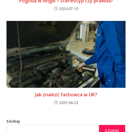
Pogoda w Anglii – stereotyp czy prawda?
2024-07-10
Jak znaleźć fachowca w UK?
2025-06-23
Szukaj
SZUKAJ