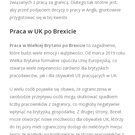
związanych z pracą za granicą. Dlatego tak istotne jest,
aby przed podjęciem decyzji o pracy w Anglii, gruntownie
przygotować się w tej kwestii.
Praca w UK po Brexicie
Praca w Wielkiej Brytanii po Brexicie
to zagadnienie,
które budzi wiele emocji i wątpliwości. Od marca 2019 roku
Wielka Brytania formalnie opuściła Unię Europejską, co
stwarza wiele niepewności zarówno dla brytyjskich
pracodawców, jak i dla obywateli UE pracujących w UK.
U wielu osób pojawiła się obawa, że ograniczenia w
swobodzie przepływu osób mogą skutkować spadkiem
liczby pracowników z zagranicy, co mogłoby negatywnie
wpłynąć na brytyjską gospodarkę. Z drugiej strony, Brexit
może otworzyć nowe możliwości dla obywateli UK, którzy
do tej pory mieli ograniczony dostęp do niektórych miejsc
pracy ze względu na konkurencję ze strony pracowników z