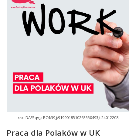
xr:d:DAF5qvgcBC4:39,j:9199018510263550493,t:24012208
Praca dla Polaków w UK