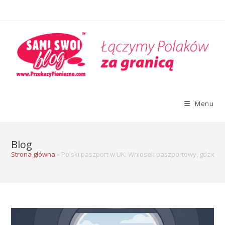
Menu
Blog
Strona główna
»
Polski paszport w UK: Wniosek paszportowy, gdzie zł