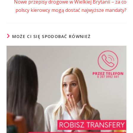
Nowe przepisy drogowe w Wielkiej Brytanii – za co
polscy kierowcy mogą dostać najwyższe mandaty?
MOŻE CI SIĘ SPODOBAĆ RÓWNIEŻ