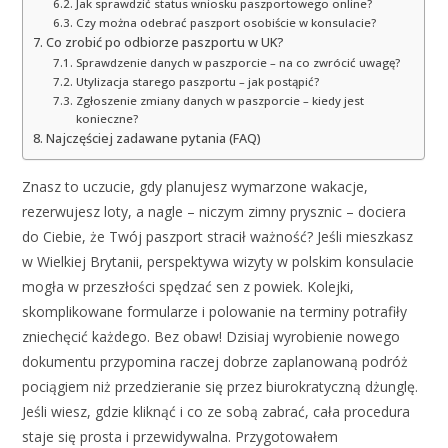
Jak sprawdzić status wniosku paszportowego online?
Czy można odebrać paszport osobiście w konsulacie?
Co zrobić po odbiorze paszportu w UK?
Sprawdzenie danych w paszporcie – na co zwrócić uwagę?
Utylizacja starego paszportu – jak postąpić?
Zgłoszenie zmiany danych w paszporcie – kiedy jest
konieczne?
Najczęściej zadawane pytania (FAQ)
Znasz to uczucie, gdy planujesz wymarzone wakacje,
rezerwujesz loty, a nagle – niczym zimny prysznic – dociera
do Ciebie, że Twój paszport stracił ważność? Jeśli mieszkasz
w Wielkiej Brytanii, perspektywa wizyty w polskim konsulacie
mogła w przeszłości spędzać sen z powiek. Kolejki,
skomplikowane formularze i polowanie na terminy potrafiły
zniechęcić każdego. Bez obaw! Dzisiaj wyrobienie nowego
dokumentu przypomina raczej dobrze zaplanowaną podróż
pociągiem niż przedzieranie się przez biurokratyczną dżunglę.
Jeśli wiesz, gdzie kliknąć i co ze sobą zabrać, cała procedura
staje się prosta i przewidywalna. Przygotowałem