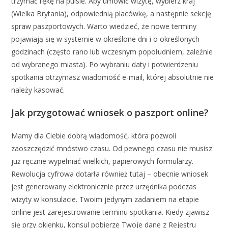
trzymać rękę na pulsie. Aby umówić wizytę, wybierz kraj
(Wielka Brytania), odpowiednią placówkę, a następnie sekcję
spraw paszportowych. Warto wiedzieć, że nowe terminy
pojawiają się w systemie w określone dni i o określonych
godzinach (często rano lub wczesnym popołudniem, zależnie
od wybranego miasta). Po wybraniu daty i potwierdzeniu
spotkania otrzymasz wiadomość e-mail, której absolutnie nie
należy kasować.
Jak przygotować wniosek o paszport online?
Mamy dla Ciebie dobrą wiadomość, która pozwoli
zaoszczędzić mnóstwo czasu. Od pewnego czasu nie musisz
już ręcznie wypełniać wielkich, papierowych formularzy.
Rewolucja cyfrowa dotarła również tutaj – obecnie wniosek
jest generowany elektronicznie przez urzędnika podczas
wizyty w konsulacie. Twoim jedynym zadaniem na etapie
online jest zarejestrowanie terminu spotkania. Kiedy zjawisz
się przy okienku, konsul pobierze Twoje dane z Rejestru