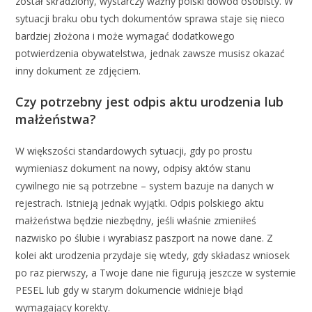
został skradziony, wystarczy ważny polski dowód osobisty. W
sytuacji braku obu tych dokumentów sprawa staje się nieco
bardziej złożona i może wymagać dodatkowego
potwierdzenia obywatelstwa, jednak zawsze musisz okazać
inny dokument ze zdjęciem.
Czy potrzebny jest odpis aktu urodzenia lub
małżeństwa?
W większości standardowych sytuacji, gdy po prostu
wymieniasz dokument na nowy, odpisy aktów stanu
cywilnego nie są potrzebne – system bazuje na danych w
rejestrach. Istnieją jednak wyjątki. Odpis polskiego aktu
małżeństwa będzie niezbędny, jeśli właśnie zmieniłeś
nazwisko po ślubie i wyrabiasz paszport na nowe dane. Z
kolei akt urodzenia przydaje się wtedy, gdy składasz wniosek
po raz pierwszy, a Twoje dane nie figurują jeszcze w systemie
PESEL lub gdy w starym dokumencie widnieje błąd
wymagający korekty.