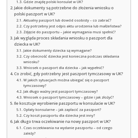
Gdzie znajdę polski konsulat w UK?
Jakie dokumenty są potrzebne do złożenia wniosku o
polski paszport w UK?
Aktualny paszport lub dowód osobisty – co zabrać?
Czy potrzebny jest odpis aktu urodzenia lub małżeństwa?
Zdjęcie do paszportu – jakie wymagania musi spełnić?
Jak wygląda proces składania wniosku o paszport dla
dziecka w UK?
Jakie dokumenty dziecka są wymagane?
Czy obecność dziecka jest konieczna podczas składania
wniosku?
Wniosek o paszport dla dziecka – jak wypełnić?
Co zrobić, gdy potrzebny jest paszport tymczasowy w UK?
W jakich sytuacjach można ubiegać się o paszport
tymczasowy?
Jak długo ważny jest paszport tymczasowy?
Wniosek o paszport tymczasowy – gdzie i jak złożyć?
Ile kosztuje wyrobienie paszportu w konsulacie w UK?
Opłaty konsularne – jak zapłacić za paszport?
Czy koszt paszportu dla dziecka jest inny?
Jak długo trwa oczekiwanie na nowy paszport w UK?
Czas oczekiwania na wydanie paszportu – od czego
zależy?