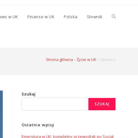
awo w UK
Finanse w UK
Polska
Słownik
Strona główna
»
Życie w UK
»
Strona 2
Szukaj
SZUKAJ
Ostatnie wpisy
Emerytura w UK: kompletny przewodnik po Social