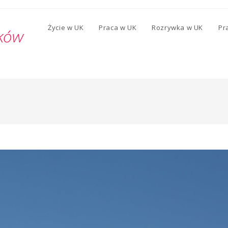
Życie w UK
Praca w UK
Rozrywka w UK
Pr