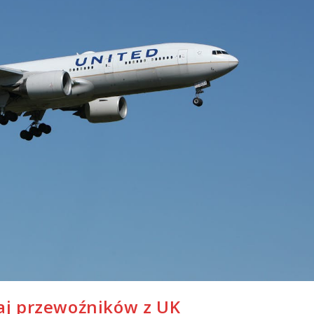
znaj przewoźników z UK