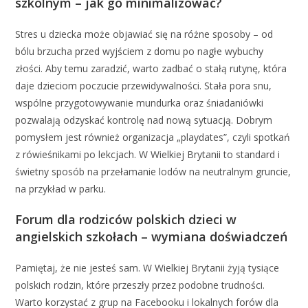
szkolnym – jak go minimalizować?
Stres u dziecka może objawiać się na różne sposoby – od
bólu brzucha przed wyjściem z domu po nagłe wybuchy
złości. Aby temu zaradzić, warto zadbać o stałą rutynę, która
daje dzieciom poczucie przewidywalności. Stała pora snu,
wspólne przygotowywanie mundurka oraz śniadaniówki
pozwalają odzyskać kontrolę nad nową sytuacją. Dobrym
pomysłem jest również organizacja „playdates”, czyli spotkań
z rówieśnikami po lekcjach. W Wielkiej Brytanii to standard i
świetny sposób na przełamanie lodów na neutralnym gruncie,
na przykład w parku.
Forum dla rodziców polskich dzieci w
angielskich szkołach – wymiana doświadczeń
Pamiętaj, że nie jesteś sam. W Wielkiej Brytanii żyją tysiące
polskich rodzin, które przeszły przez podobne trudności.
Warto korzystać z grup na Facebooku i lokalnych forów dla