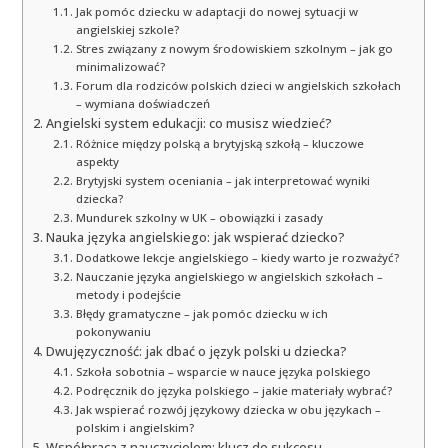
Jak pomóc dziecku w adaptacji do nowej sytuacji w
angielskiej szkole?
Stres związany z nowym środowiskiem szkolnym – jak go
minimalizować?
Forum dla rodziców polskich dzieci w angielskich szkołach
– wymiana doświadczeń
Angielski system edukacji: co musisz wiedzieć?
Różnice między polską a brytyjską szkołą – kluczowe
aspekty
Brytyjski system oceniania – jak interpretować wyniki
dziecka?
Mundurek szkolny w UK – obowiązki i zasady
Nauka języka angielskiego: jak wspierać dziecko?
Dodatkowe lekcje angielskiego – kiedy warto je rozważyć?
Nauczanie języka angielskiego w angielskich szkołach –
metody i podejście
Błędy gramatyczne – jak pomóc dziecku w ich
pokonywaniu
Dwujęzyczność: jak dbać o język polski u dziecka?
Szkoła sobotnia – wsparcie w nauce języka polskiego
Podręcznik do języka polskiego – jakie materiały wybrać?
Jak wspierać rozwój językowy dziecka w obu językach –
polskim i angielskim?
Współpraca z nauczycielem: klucz do sukcesu