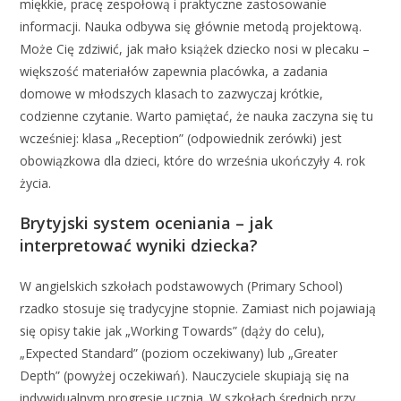
miękkie, pracę zespołową i praktyczne zastosowanie
informacji. Nauka odbywa się głównie metodą projektową.
Może Cię zdziwić, jak mało książek dziecko nosi w plecaku –
większość materiałów zapewnia placówka, a zadania
domowe w młodszych klasach to zazwyczaj krótkie,
codzienne czytanie. Warto pamiętać, że nauka zaczyna się tu
wcześniej: klasa „Reception” (odpowiednik zerówki) jest
obowiązkowa dla dzieci, które do września ukończyły 4. rok
życia.
Brytyjski system oceniania – jak
interpretować wyniki dziecka?
W angielskich szkołach podstawowych (Primary School)
rzadko stosuje się tradycyjne stopnie. Zamiast nich pojawiają
się opisy takie jak „Working Towards” (dąży do celu),
„Expected Standard” (poziom oczekiwany) lub „Greater
Depth” (powyżej oczekiwań). Nauczyciele skupiają się na
indywidualnym progresie ucznia. W szkołach średnich przy