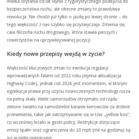
Wielka Brytania od lat słynie z rygorystycznego podejścia do
bezpieczeństwa ruchu, ale obecne zmiany to prawdziwa
rewolucja. Nie chodzi już tylko o jazdę po lewej stronie – do
tego większość z nas szybko się przyzwyczaja. Zmienia się
cała filozofia ruchu drogowego, która stawia pieszych i
rowerzystów na uprzywilejowanej pozycji.
Kiedy nowe przepisy wejdą w życie?
Większość kluczowych zmian to ewolucja regulacji
wprowadzanych falami od 2022 roku (słynna aktualizacja
Highway Code), jednak rok 2026 jest momentem, w którym
egzekucja prawa przy użyciu nowoczesnych technologii rusza
na pełną skalę. Wiele samorządów otrzymało od rządu
zielone światło na samodzielne karanie kierowców za drobne
przewinienia, takie jak zatrzymywanie się w tzw. „yellow box”,
co wcześniej leżało w gestii policji. Restrykcje dotyczące
emisji spalin oraz ograniczenia do 20 mph (mil na godzinę) są
już w pełni operacyjne.