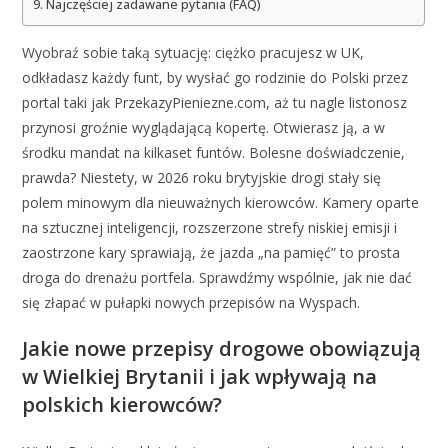
Najczęściej zadawane pytania (FAQ)
Wyobraź sobie taką sytuację: ciężko pracujesz w UK,
odkładasz każdy funt, by wysłać go rodzinie do Polski przez
portal taki jak PrzekazyPieniezne.com, aż tu nagle listonosz
przynosi groźnie wyglądającą kopertę. Otwierasz ją, a w
środku mandat na kilkaset funtów. Bolesne doświadczenie,
prawda? Niestety, w 2026 roku brytyjskie drogi stały się
polem minowym dla nieuważnych kierowców. Kamery oparte
na sztucznej inteligencji, rozszerzone strefy niskiej emisji i
zaostrzone kary sprawiają, że jazda „na pamięć” to prosta
droga do drenażu portfela. Sprawdźmy wspólnie, jak nie dać
się złapać w pułapki nowych przepisów na Wyspach.
Jakie nowe przepisy drogowe obowiązują
w Wielkiej Brytanii i jak wpływają na
polskich kierowców?