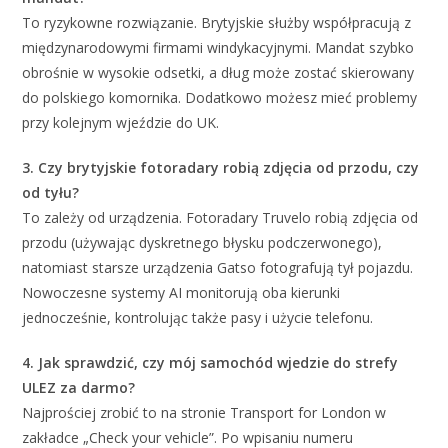
To ryzykowne rozwiązanie. Brytyjskie służby współpracują z
międzynarodowymi firmami windykacyjnymi. Mandat szybko
obrośnie w wysokie odsetki, a dług może zostać skierowany
do polskiego komornika. Dodatkowo możesz mieć problemy
przy kolejnym wjeździe do UK.
3. Czy brytyjskie fotoradary robią zdjęcia od przodu, czy
od tyłu?
To zależy od urządzenia. Fotoradary Truvelo robią zdjęcia od
przodu (używając dyskretnego błysku podczerwonego),
natomiast starsze urządzenia Gatso fotografują tył pojazdu.
Nowoczesne systemy AI monitorują oba kierunki
jednocześnie, kontrolując także pasy i użycie telefonu.
4. Jak sprawdzić, czy mój samochód wjedzie do strefy
ULEZ za darmo?
Najprościej zrobić to na stronie Transport for London w
zakładce „Check your vehicle”. Po wpisaniu numeru