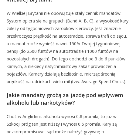
W Wielkiej Brytanii nie obowiązuje stały cennik mandatów.
System opiera się na grupach (Band A, B, C), a wysokość kary
zależy od tygodniowych zarobków kierowcy. Jeśli znacznie
przekroczysz prędkość na autostradzie, sprawa trafi do sądu,
a mandat może wynieść nawet 150% Twojej tygodniowej
pensji (do 2500 funtów na autostradzie i 1000 funtów na
pozostałych drogach). Do tego dochodzi od 3 do 6 punktów
karnych, a niekiedy natychmiastowy zakaz prowadzenia
pojazdów. Kamery działają bezlitośnie, mierząc średnią
prędkość na odcinkach wielu mil (tzw. Average Speed Check).
Jakie mandaty grożą za jazdę pod wpływem
alkoholu lub narkotyków?
Choć w Anglii limit alkoholu wynosi 0,8 promila, to już w
Szkocji próg ten jest niższy i wynosi 0,5 promila. Kary są
bezkompromisowe: sąd może nałożyć grzywnę o