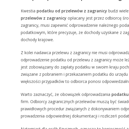
Kwestia
podatku od przelewów z zagranicy
budzi wiele
przelewów z zagranicy
opłacany jest przez odbiorcę śro
zagranicy, musi zapewnić odprowadzenie należnego poda
podatkowym, które precyzuje, że dochody uzyskane z zag
dochody krajowe.
Z kolei nadawca przelewu z zagranicy nie musi odprowadza
odprowadzenie podatku od przelewu z zagranicy może le
jest zobowiązany do zapłaty podatku w swoim kraju poc
związane z pobraniem i przekazaniem podatku do urzędu
większości przypadków to odbiorca ponosi odpowiedzia
Warto zaznaczyć, że obowiązek odprowadzania
podatku 
firm. Odbiorcy zagranicznych przelewów muszą być świa
prawidłowych procedur związanych z dokonywaniem odpr
prowadzenia odpowiedniej dokumentacji i rozliczeń poda
Natomiast dla osób fizycznych, oznacza to konieczność 