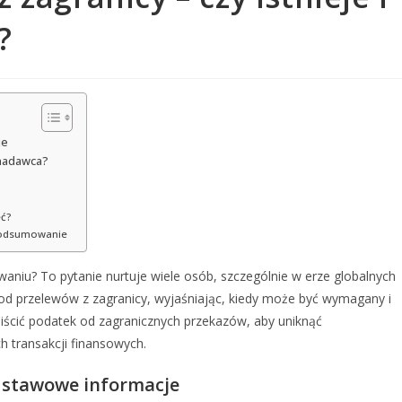
?
je
 nadawca?
eć?
podsumowanie
aniu? To pytanie nurtuje wiele osób, szczególnie w erze globalnych
od przelewów z zagranicy, wyjaśniając, kiedy może być wymagany i
a uiścić podatek od zagranicznych przekazów, aby uniknąć
odowych transakcji finansowych.
odstawowe informacje