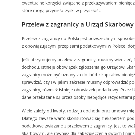
ewentualne korzyści związane z przekazywaniem pieniędzy
które mogą przynieść zyski w przyszłości.
Przelew z zagranicy a Urząd Skarbow
Przelew z zagranicy do Polski jest powszechnym sposobe
z obowiązującymi przepisami podatkowymi w Polsce, dotyc
Jeśli otrzymujemy przelew z zagranicy, musimy wiedzieć
dochodu, istnieje obowiązek zgłoszenia go Urzędowi Sk
zagranicy może być uznany za dochód z kapitałów pienięż
sprawdzić, czy i w jakim zakresie musimy odprowadzić p
zagranicy, również istnieje obowiązek podatkowy. Przez 
dane przekazane są przez osoby niebędące rezydentami 
Wiele zależy od kwoty, rodzaju dochodu oraz umowy mi
Dlatego zawsze warto skonsultować się z ekspertem pod
podatkowe związane z przelewem z zagranicy. Jest to waż
Skarbowym, ale również dla zabezpieczenia swoich finan