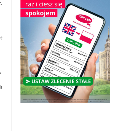
e,
ię
y
li