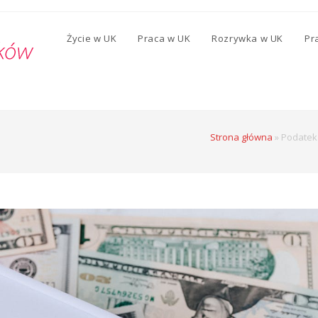
Życie w UK
Praca w UK
Rozrywka w UK
Pr
Strona główna
»
Podatek 