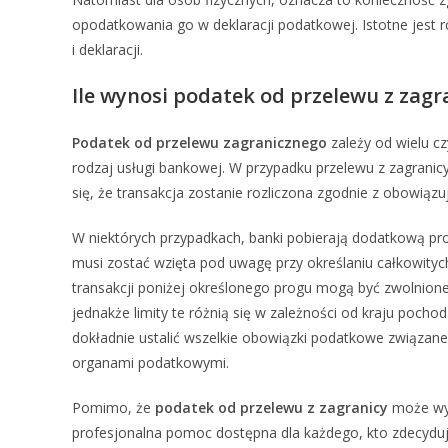
opodatkowania go w deklaracji podatkowej. Istotne jest 
i deklaracji.
Ile wynosi podatek od przelewu z zagr
Podatek od przelewu zagranicznego
zależy od wielu cz
rodzaj usługi bankowej. W przypadku przelewu z zagranic
się, że transakcja zostanie rozliczona zgodnie z obowią
W niektórych przypadkach, banki pobierają dodatkową pro
musi zostać wzięta pod uwagę przy określaniu całkowityc
transakcji poniżej określonego progu mogą być zwolnion
jednakże limity te różnią się w zależności od kraju poch
dokładnie ustalić wszelkie obowiązki podatkowe związan
organami podatkowymi.
Pomimo, że
podatek od przelewu z zagranicy
może wyd
profesjonalna pomoc dostępna dla każdego, kto zdecyduje