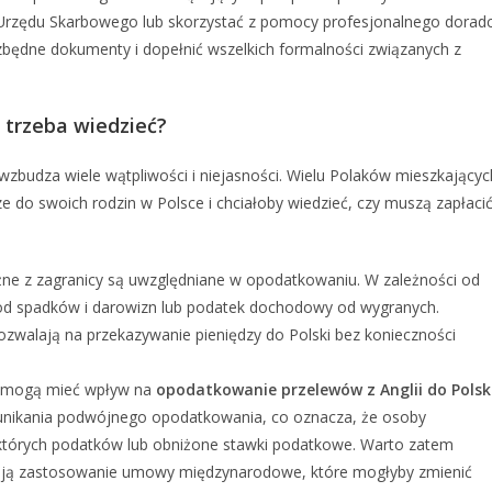
o Urzędu Skarbowego lub skorzystać z pomocy profesjonalnego dorad
będne dokumenty i dopełnić wszelkich formalności związanych z
o trzeba wiedzieć?
wzbudza wiele wątpliwości i niejasności. Wielu Polaków mieszkającyc
dze do swoich rodzin w Polsce i chciałoby wiedzieć, czy muszą zapłaci
ne z zagranicy są uwzględniane w opodatkowaniu. W zależności od
 od spadków i darowizn lub podatek dochodowy od wygranych.
ozwalają na przekazywanie pieniędzy do Polski bez konieczności
e mogą mieć wpływ na
opodatkowanie przelewów z Anglii do Polsk
unikania podwójnego opodatkowania, co oznacza, że osoby
ektórych podatków lub obniżone stawki podatkowe. Warto zatem
 mają zastosowanie umowy międzynarodowe, które mogłyby zmienić