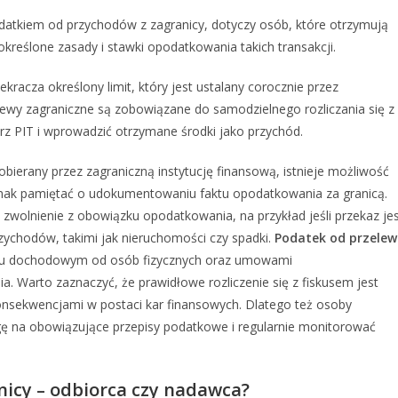
datkiem od przychodów z zagranicy, dotyczy osób, które otrzymują
kreślone zasady i stawki opodatkowania takich transakcji.
kracza określony limit, który jest ustalany corocznie przez
ewy zagraniczne są zobowiązane do samodzielnego rozliczania się z
rz PIT i wprowadzić otrzymane środki jako przychód.
obierany przez zagraniczną instytucję finansową, istnieje możliwość
dnak pamiętać o udokumentowaniu faktu opodatkowania za granicą.
t zwolnienie z obowiązku opodatkowania, na przykład jeśli przekaz je
zychodów, takimi jak nieruchomości czy spadki.
Podatek od przele
tku dochodowym od osób fizycznych oraz umowami
Warto zaznaczyć, że prawidłowe rozliczenie się z fiskusem jest
onsekwencjami w postaci kar finansowych. Dlatego też osoby
ę na obowiązujące przepisy podatkowe i regularnie monitorować
nicy – odbiorca czy nadawca?