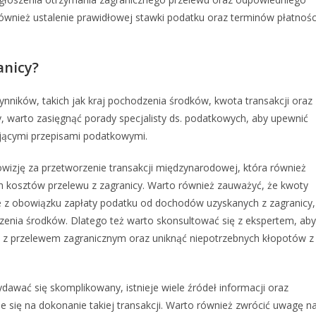
również ustalenie prawidłowej stawki podatku oraz terminów płatnośc
anicy?
ynników, takich jak kraj pochodzenia środków, kwota transakcji oraz
y, warto zasięgnąć porady specjalisty ds. podatkowych, aby upewnić
zującymi przepisami podatkowymi.
wizję za przetworzenie transakcji międzynarodowej, która również
h kosztów przelewu z zagranicy. Warto również zauważyć, że kwoty
e z obowiązku zapłaty podatku od dochodów uzyskanych z zagranicy,
odzenia środków. Dlatego też warto skonsultować się z ekspertem, aby
e z przelewem zagranicznym oraz uniknąć niepotrzebnych kłopotów z
awać się skomplikowany, istnieje wiele źródeł informacji oraz
 się na dokonanie takiej transakcji. Warto również zwrócić uwagę n