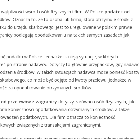
 wątpliwości wśród osób fizycznych i firm. W Polsce
podatek od
dków. Oznacza to, że to osoba lub firma, która otrzymuje środki z
tku do urzędu skarbowego. Jest to uregulowane w polskim prawie
ranicy podlegają opodatkowaniu na takich samych zasadach jak
ć podatku w Polsce. Jednakże istnieją sytuacje, w których
żeć po stronie nadawcy. Dotyczy to głównie przypadków, gdy nadaw
hodzenia środków. W takich sytuacjach nadawca może ponieść koszt
 skarbowego, co może być odjęte od kwoty przelewu. Jednakże w
lność za opodatkowanie otrzymanych środków.
od przelewów z zagranicy
dotyczy zarówno osób fizycznych, jak i
domi konieczności opodatkowania otrzymanych środków, a także
owadzeń podatkowych. Dla firm oznacza to konieczność
tkowych związanych z transakcjami zagranicznymi.
zgłoszenia otrzymania zagranicznego przelewu oraz odpowiedniego