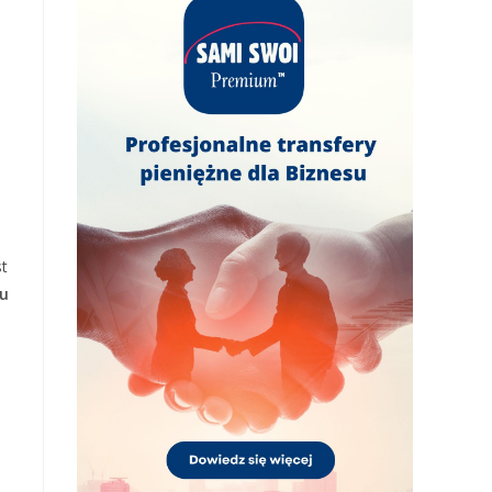
st
wu