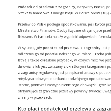
Podatek od przelewu z zagranicy
, nazywany inaczej po
przekazy finansowe z innego kraju. W Polsce obowiązują o
Przelew do Polski podlega opodatkowaniu, jeśli kwota prze
Ministerstwo Finansów. Osoby fizyczne otrzymujące przel
fiskusem. W tym celu należy wypełnić odpowiedni formula
W sytuacji, gdy
podatek od przelewu z zagranicy
jest p
odliczenia go od podatku należnego w Polsce. Trzeba je
Istnieją także określone przypadki, w których możliwe jes
darowizną lub jest związany z określonymi kategoriami pr
z zagranicy
regulowany jest przepisami ustawy o poda
międzynarodowymi o unikaniu podwójnego opodatkowania. 
istotne, ponieważ niewypełnienie tego obowiązku grozi k
otrzymujące zagraniczne przelewy powinny zwracać uwag
zmiany w przepisach.
Kto płaci podatek od przelewu z zagra