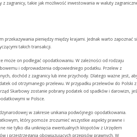
 z zagranicy, takie jak możliwość inwestowania w waluty zagraniczn
y
m przekazywania pieniędzy między krajami. Jednak warto zapoznać s
zącymi takich transakcji.
, że może on podlegać opodatkowaniu. W zależności od rodzaju
arbowemu i odprowadzenia odpowiedniego podatku. Przelew z
nych, dochód z zagranicy lub inne przychody. Dlatego ważne jest, ab
odatek od otrzymanego przelewu. W przypadku przelewów do Polski z
Urząd Skarbowy zostanie pobrany podatek od spadków i darowizn, jeś
podatkowymi w Polsce.
ędzynarodowej w zakresie unikania podwójnego opodatkowania.
atkowym, który pomoże zrozumieć wszystkie aspekty prawne i
ne nie tylko dla uniknięcia ewentualnych kłopotów z Urzędem
sów i przestrzegania obowiązujących przepisów prawnych. W