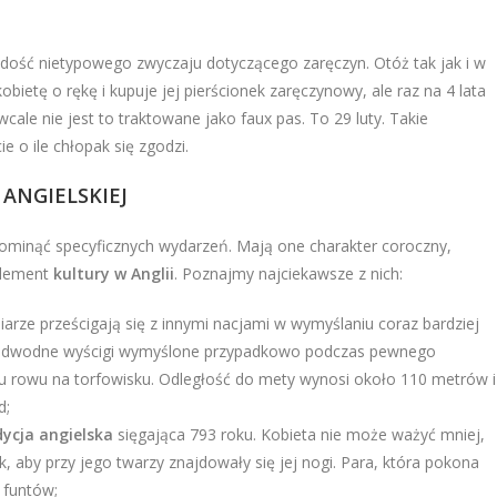
 dość nietypowego zwyczaju dotyczącego zaręczyn. Otóż tak jak i w
obietę o rękę i kupuje jej pierścionek zaręczynowy, ale raz na 4 lata
wcale nie jest to traktowane jako faux pas. To 29 luty. Takie
e o ile chłopak się zgodzi.
ANGIELSKIEJ
minąć specyficznych wydarzeń. Mają one charakter coroczny,
element
kultury w Anglii
. Poznajmy najciekawsze z nich:
arze prześcigają się z innymi nacjami w wymyślaniu coraz bardziej
ą podwodne wyścigi wymyślone przypadkowo podczas pewnego
ciu rowu na torfowisku. Odległość do mety wynosi około 110 metrów i
d;
dycja angielska
sięgająca 793 roku. Kobieta nie może ważyć mniej,
k, aby przy jego twarzy znajdowały się jej nogi. Para, która pokona
 funtów;