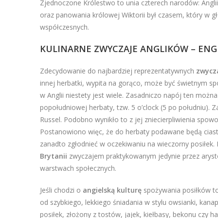
Zjednoczone Królestwo to unia czterech narodów: Anglii, 
oraz panowania królowej Wiktorii był czasem, który w g
współczesnych.
KULINARNE ZWYCZAJE ANGLIKÓW – ENGL
Zdecydowanie do najbardziej reprezentatywnych
zwycz
innej herbatki, wypita na gorąco, może być świetnym 
w Anglii niestety jest wiele. Zasadniczo napój ten można
popołudniowej herbaty, tzw. 5 o’clock (5 po południu).
Russel. Podobno wynikło to z jej zniecierpliwienia sp
Postanowiono więc, że do herbaty podawane będą ciaste
zanadto zgłodnieć w oczekiwaniu na wieczorny posiłek.
Brytanii
zwyczajem praktykowanym jedynie przez arystok
warstwach społecznych.
Jeśli chodzi o
angielską kulturę
spożywania posiłków to
od szybkiego, lekkiego śniadania w stylu owsianki, kanap
posiłek, złożony z tostów, jajek, kiełbasy, bekonu czy