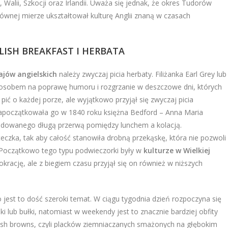
Walii, Szkocji oraz Irlandii. Uważa się jednak, że okres Tudorów
łównej mierze ukształtował kulturę Anglii znaną w czasach
ISH BREAKFAST I HERBATA
ajów angielskich
należy zwyczaj picia herbaty. Filiżanka Earl Grey lub
sposobem na poprawę humoru i rozgrzanie w deszczowe dni, których
 pić o każdej porze, ale wyjątkowo przyjął się zwyczaj picia
 Zapoczątkowała go w 1840 roku księżna Bedford – Anna Maria
owodowanego długą przerwą pomiędzy lunchem a kolacją.
czka, tak aby całość stanowiła drobną przekąskę, która nie pozwoli
 Początkowo tego typu podwieczorki były w
kulturze w Wielkiej
rację, ale z biegiem czasu przyjął się on również w niższych
 jest to dość szeroki temat. W ciągu tygodnia dzień rozpoczyna się
ki lub bułki, natomiast w weekendy jest to znacznie bardziej obfity
 hash browns, czyli placków ziemniaczanych smażonych na głębokim