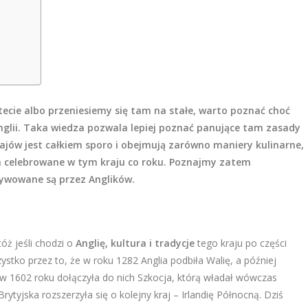
cie albo przeniesiemy się tam na stałe, warto poznać choć
nglii. Taka wiedza pozwala lepiej poznać panujące tam zasady
jów jest całkiem sporo i obejmują zarówno maniery kulinarne,
ia celebrowane w tym kraju co roku. Poznajmy zatem
ltywowane są przez Anglików.
óż jeśli chodzi o
Anglię, kultura i tradycje
tego kraju po części
ystko przez to, że w roku 1282 Anglia podbiła Walię, a później
w 1602 roku dołączyła do nich Szkocja, którą władał wówczas
Brytyjska rozszerzyła się o kolejny kraj – Irlandię Północną. Dziś