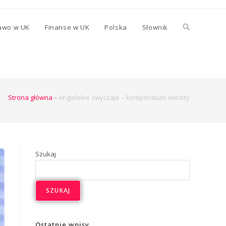
awo w UK
Finanse w UK
Polska
Słownik
Strona główna
»
Angielskie zwyczaje – kompendium wiedzy
Szukaj
SZUKAJ
Ostatnie wpisy