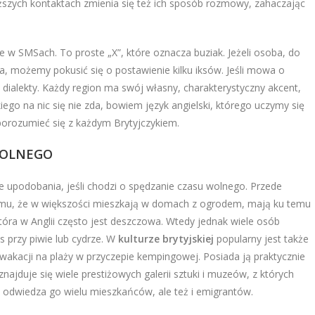
liższych kontaktach zmienia się też ich sposób rozmowy, zahaczając
e w SMSach. To proste „X”, które oznacza buziak. Jeżeli osoba, do
, możemy pokusić się o postawienie kilku iksów. Jeśli mowa o
ć dialekty. Każdy region ma swój własny, charakterystyczny akcent,
iego na nic się nie zda, bowiem język angielski, którego uczymy się
porozumieć się z każdym Brytyjczykiem.
WOLNEGO
e upodobania, jeśli chodzi o spędzanie czasu wolnego. Przede
i temu, że w większości mieszkają w domach z ogrodem, mają ku temu
óra w Anglii często jest deszczowa. Wtedy jednak wiele osób
 przy piwie lub cydrze. W
kulturze brytyjskiej
popularny jest także
wakacji na plaży w przyczepie kempingowej. Posiada ją praktycznie
znajduje się wiele prestiżowych galerii sztuki i muzeów, z których
e odwiedza go wielu mieszkańców, ale też i emigrantów.