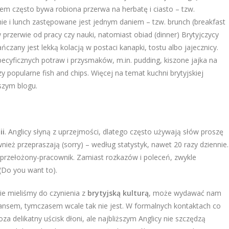
jem często bywa robiona przerwa na herbatę i ciasto – tzw.
anie i lunch zastępowane jest jednym daniem – tzw. brunch (breakfast
 przerwie od pracy czy nauki, natomiast obiad (dinner) Brytyjczycy
czany jest lekką kolacją w postaci kanapki, tostu albo jajecznicy.
specyficznych potraw i przysmaków, m.in. pudding, kiszone jajka na
czy popularne fish and chips. Więcej na temat kuchni brytyjskiej
szym blogu.
ii
. Anglicy słyną z uprzejmości, dlatego często używają słów proszę
nież przepraszają (sorry) – według statystyk, nawet 20 razy dziennie.
h przełożony-pracownik. Zamiast rozkazów i poleceń, zwykle
(Do you want to).
nie mieliśmy do czynienia z
brytyjską kulturą
, może wydawać nam
ystansem, tymczasem wcale tak nie jest. W formalnych kontaktach co
 delikatny uścisk dłoni, ale najbliższym Anglicy nie szczędzą