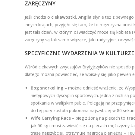
ZARĘCZYNY
Jeśli chodzi o
ciekawostki, Anglia
słynie też z pewnego
innych krajach, przyjęło się tam, że to mężczyzna prosi k
jest taki dzień, w którym oświadczyć może się kobieta i 
zaręczyny są tak samo wiążące, jak tradycyjne, oczywiści
SPECYFICZNE WYDARZENIA W KULTURZE 
Wśród ciekawych zwyczajów Brytyjczyków nie sposób po
dlatego można powiedzieć, że wpisały się jako pewien 
Bog snorkelling
– można odnieść wrażenie, że Wyspi
nietypowych dyscyplin sportowych. Jedną z nich s
spotkania w walijskim pubie. Polegają na przepłynię
do tej pory została pokonana najszybciej w 80 sekun
Wife Carrying Race
– bieg z żoną na plecach to
tra
jak 50 kg i musi zawiesić się na plecach mężczyzny ta
trasę najszybciej, otrzymuje nagrodę pieniężną – 100