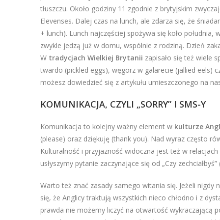
tłuszczu. Około godziny 11 zgodnie z brytyjskim zwycza
Elevenses. Dalej czas na lunch, ale zdarza się, że śniad
+ lunch). Lunch najczęściej spożywa się koło południa, w
zwykle jedzą już w domu, wspólnie z rodziną. Dzień zakań
W
tradycjach Wielkiej Brytanii
zapisało się też wiele 
twardo (pickled eggs), węgorz w galarecie (jallied eels) 
możesz dowiedzieć się z artykułu umieszczonego na na
KOMUNIKACJA, CZYLI „SORRY” I SMS-Y
Komunikacja to kolejny ważny element w
kulturze Angl
(please) oraz dziękuję (thank you). Nad wyraz często rów
Kulturalność i przyjazność widoczna jest też w relacjac
usłyszymy pytanie zaczynające się od „Czy zechciałbyś” 
Warto też znać zasady samego witania się. Jeżeli nigdy 
się, że Anglicy traktują wszystkich nieco chłodno i z d
prawda nie możemy liczyć na otwartość wykraczającą poza