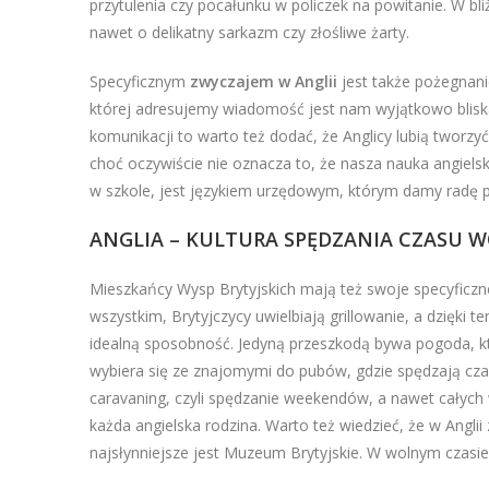
przytulenia czy pocałunku w policzek na powitanie. W b
nawet o delikatny sarkazm czy złośliwe żarty.
Specyficznym
zwyczajem w Anglii
jest także pożegnani
której adresujemy wiadomość jest nam wyjątkowo bliska
komunikacji to warto też dodać, że Anglicy lubią tworzy
choć oczywiście nie oznacza to, że nasza nauka angielsk
w szkole, jest językiem urzędowym, którym damy radę 
ANGLIA – KULTURA SPĘDZANIA CZASU 
Mieszkańcy Wysp Brytyjskich mają też swoje specyficzn
wszystkim, Brytyjczycy uwielbiają grillowanie, a dzięk
idealną sposobność. Jedyną przeszkodą bywa pogoda, kt
wybiera się ze znajomymi do pubów, gdzie spędzają czas
caravaning, czyli spędzanie weekendów, a nawet całych 
każda angielska rodzina. Warto też wiedzieć, że w Anglii 
najsłynniejsze jest Muzeum Brytyjskie. W wolnym czasi