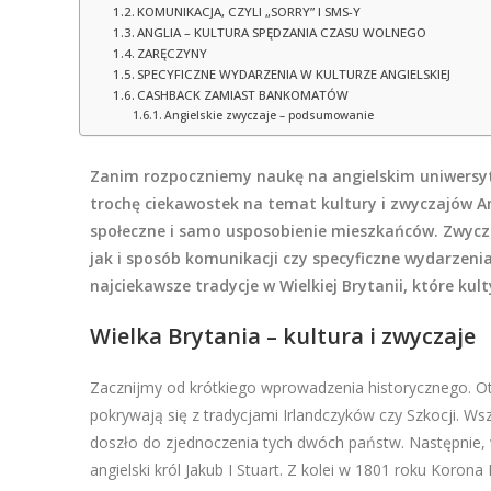
KOMUNIKACJA, CZYLI „SORRY” I SMS-Y
ANGLIA – KULTURA SPĘDZANIA CZASU WOLNEGO
ZARĘCZYNY
SPECYFICZNE WYDARZENIA W KULTURZE ANGIELSKIEJ
CASHBACK ZAMIAST BANKOMATÓW
Angielskie zwyczaje – podsumowanie
Zanim rozpoczniemy naukę na angielskim uniwersyte
trochę ciekawostek na temat kultury i zwyczajów A
społeczne i samo usposobienie mieszkańców. Zwycza
jak i sposób komunikacji czy specyficzne wydarzen
najciekawsze tradycje w Wielkiej Brytanii, które ku
Wielka Brytania – kultura i zwyczaje
Zacznijmy od krótkiego wprowadzenia historycznego. Ot
pokrywają się z tradycjami Irlandczyków czy Szkocji. Wsz
doszło do zjednoczenia tych dwóch państw. Następnie, 
angielski król Jakub I Stuart. Z kolei w 1801 roku Korona 