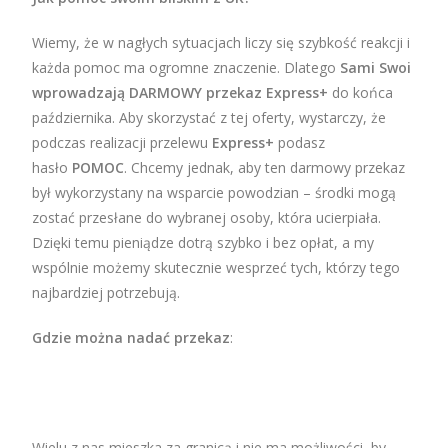
Wiemy, że w nagłych sytuacjach liczy się szybkość reakcji i
każda pomoc ma ogromne znaczenie. Dlatego
Sami Swoi
wprowadzają DARMOWY przekaz Express+
do końca
października. Aby skorzystać z tej oferty, wystarczy, że
podczas realizacji przelewu
Express+
podasz
hasło
POMOC
. Chcemy jednak, aby ten darmowy przekaz
był wykorzystany na wsparcie powodzian – środki mogą
zostać przesłane do wybranej osoby, która ucierpiała.
Dzięki temu pieniądze dotrą szybko i bez opłat, a my
wspólnie możemy skutecznie wesprzeć tych, którzy tego
najbardziej potrzebują.
Gdzie można nadać przekaz
:
Wielu z nas mieszka za granicą i nie ma możliwości, by