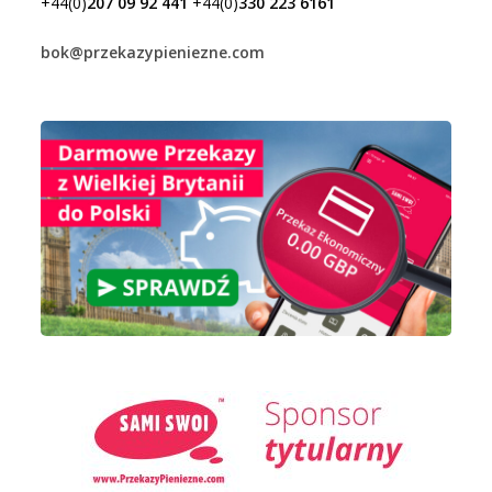
+44(0)
207 09 92 441
+44(0)
330 223 6161
bok@przekazypieniezne.com