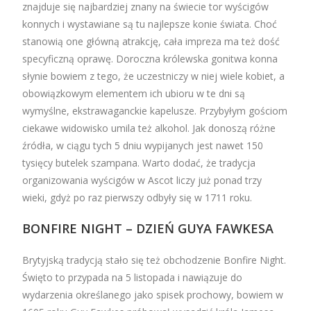
znajduje się najbardziej znany na świecie tor wyścigów
konnych i wystawiane są tu najlepsze konie świata. Choć
stanowią one główną atrakcję, cała impreza ma też dość
specyficzną oprawę. Doroczna królewska gonitwa konna
słynie bowiem z tego, że uczestniczy w niej wiele kobiet, a
obowiązkowym elementem ich ubioru w te dni są
wymyślne, ekstrawaganckie kapelusze. Przybyłym gościom
ciekawe widowisko umila też alkohol. Jak donoszą różne
źródła, w ciągu tych 5 dniu wypijanych jest nawet 150
tysięcy butelek szampana. Warto dodać, że tradycja
organizowania wyścigów w Ascot liczy już ponad trzy
wieki, gdyż po raz pierwszy odbyły się w 1711 roku.
BONFIRE NIGHT – DZIEŃ GUYA FAWKESA
Brytyjską tradycją stało się też obchodzenie Bonfire Night.
Święto to przypada na 5 listopada i nawiązuje do
wydarzenia określanego jako spisek prochowy, bowiem w