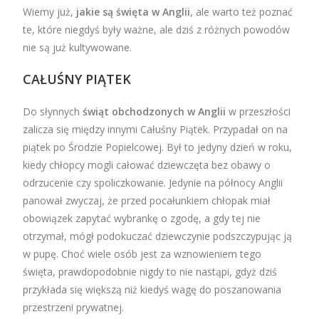
Wiemy już,
jakie są święta w Anglii
, ale warto też poznać
te, które niegdyś były ważne, ale dziś z różnych powodów
nie są już kultywowane.
CAŁUŚNY PIĄTEK
Do słynnych
świąt obchodzonych w Anglii
w przeszłości
zalicza się między innymi Całuśny Piątek. Przypadał on na
piątek po Środzie Popielcowej. Był to jedyny dzień w roku,
kiedy chłopcy mogli całować dziewczęta bez obawy o
odrzucenie czy spoliczkowanie. Jedynie na północy Anglii
panował zwyczaj, że przed pocałunkiem chłopak miał
obowiązek zapytać wybrankę o zgodę, a gdy tej nie
otrzymał, mógł podokuczać dziewczynie podszczypując ją
w pupę. Choć wiele osób jest za wznowieniem tego
święta, prawdopodobnie nigdy to nie nastąpi, gdyż dziś
przykłada się większą niż kiedyś wagę do poszanowania
przestrzeni prywatnej.