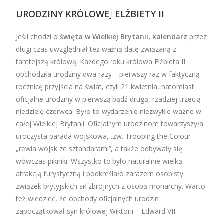
URODZINY KRÓLOWEJ ELŻBIETY II
Jeśli chodzi o
święta w Wielkiej Brytanii, kalendarz
przez
długi czas uwzględniał też ważną datę związaną z
tamtejszą królową. Każdego roku królowa Elżbieta II
obchodziła urodziny dwa razy – pierwszy raz w faktyczną
rocznicę przyjścia na świat, czyli 21 kwietnia, natomiast
oficjalne urodziny w pierwszą bądź drugą, rzadziej trzecią
niedzielę czerwca. Było to wydarzenie niezwykle ważne w
całej Wielkiej Brytanii. Oficjalnym urodzinom towarzyszyła
uroczysta parada wojskowa, tzw. Trooping the Colour –
„rewia wojsk ze sztandarami”, a także odbywały się
wówczas pikniki. Wszystko to było naturalnie wielką
atrakcją turystyczną i podkreślało zarazem osobisty
związek brytyjskich sił zbrojnych z osobą monarchy. Warto
też wiedzieć, że obchody oficjalnych urodzin
zapoczątkował syn królowej Wiktorii – Edward VII.