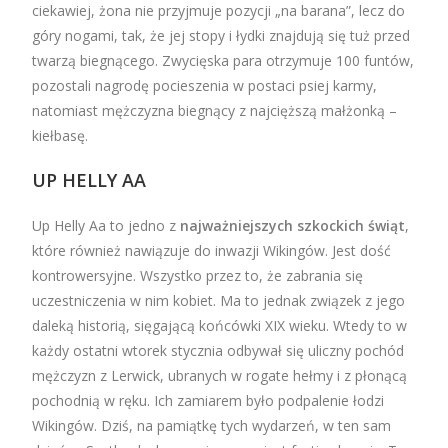
ciekawiej, żona nie przyjmuje pozycji „na barana”, lecz do
góry nogami, tak, że jej stopy i łydki znajdują się tuż przed
twarzą biegnącego. Zwycięska para otrzymuje 100 funtów,
pozostali nagrodę pocieszenia w postaci psiej karmy,
natomiast mężczyzna biegnący z najcięższą małżonką –
kiełbasę.
UP HELLY AA
Up Helly Aa to jedno z
najważniejszych szkockich świąt
,
które również nawiązuje do inwazji Wikingów. Jest dość
kontrowersyjne. Wszystko przez to, że zabrania się
uczestniczenia w nim kobiet. Ma to jednak związek z jego
daleką historią, sięgającą końcówki XIX wieku. Wtedy to w
każdy ostatni wtorek stycznia odbywał się uliczny pochód
mężczyzn z Lerwick, ubranych w rogate hełmy i z płonącą
pochodnią w ręku. Ich zamiarem było podpalenie łodzi
Wikingów. Dziś, na pamiątkę tych wydarzeń, w ten sam