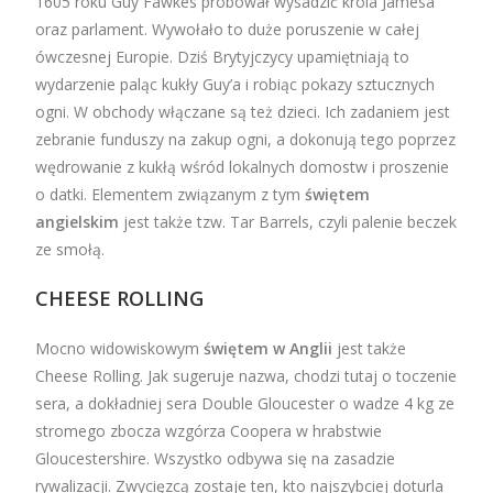
1605 roku Guy Fawkes próbował wysadzić króla Jamesa
oraz parlament. Wywołało to duże poruszenie w całej
ówczesnej Europie. Dziś Brytyjczycy upamiętniają to
wydarzenie paląc kukły Guy’a i robiąc pokazy sztucznych
ogni. W obchody włączane są też dzieci. Ich zadaniem jest
zebranie funduszy na zakup ogni, a dokonują tego poprzez
wędrowanie z kukłą wśród lokalnych domostw i proszenie
o datki. Elementem związanym z tym
świętem
angielskim
jest także tzw. Tar Barrels, czyli palenie beczek
ze smołą.
CHEESE ROLLING
Mocno widowiskowym
świętem w Anglii
jest także
Cheese Rolling. Jak sugeruje nazwa, chodzi tutaj o toczenie
sera, a dokładniej sera Double Gloucester o wadze 4 kg ze
stromego zbocza wzgórza Coopera w hrabstwie
Gloucestershire. Wszystko odbywa się na zasadzie
rywalizacji. Zwycięzcą zostaje ten, kto najszybciej doturla