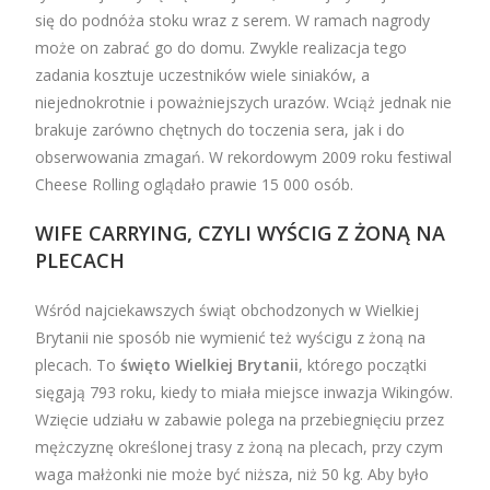
się do podnóża stoku wraz z serem. W ramach nagrody
może on zabrać go do domu. Zwykle realizacja tego
zadania kosztuje uczestników wiele siniaków, a
niejednokrotnie i poważniejszych urazów. Wciąż jednak nie
brakuje zarówno chętnych do toczenia sera, jak i do
obserwowania zmagań. W rekordowym 2009 roku festiwal
Cheese Rolling oglądało prawie 15 000 osób.
WIFE CARRYING, CZYLI WYŚCIG Z ŻONĄ NA
PLECACH
Wśród najciekawszych świąt obchodzonych w Wielkiej
Brytanii nie sposób nie wymienić też wyścigu z żoną na
plecach. To
święto Wielkiej Brytanii
, którego początki
sięgają 793 roku, kiedy to miała miejsce inwazja Wikingów.
Wzięcie udziału w zabawie polega na przebiegnięciu przez
mężczyznę określonej trasy z żoną na plecach, przy czym
waga małżonki nie może być niższa, niż 50 kg. Aby było