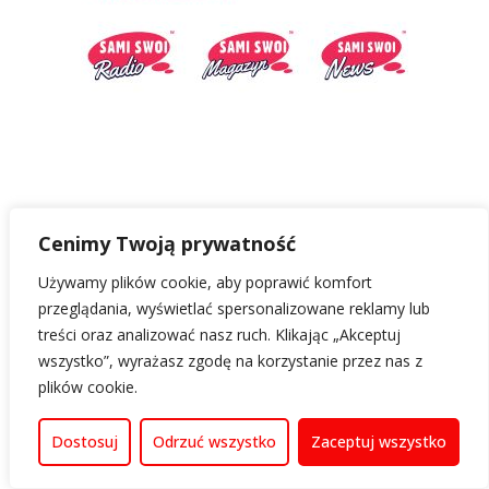
Cenimy Twoją prywatność
Używamy plików cookie, aby poprawić komfort
przeglądania, wyświetlać spersonalizowane reklamy lub
treści oraz analizować nasz ruch. Klikając „Akceptuj
wszystko”, wyrażasz zgodę na korzystanie przez nas z
plików cookie.
Dostosuj
Odrzuć wszystko
Zaceptuj wszystko
Życie w UK
Praca w UK
Rozrywka w UK
Prawo w UK
Finanse w UK
Polska
Słownik