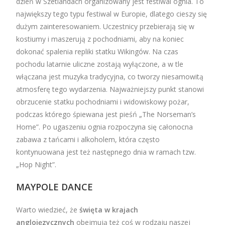
dzień w Szetlandach organizowany jest festiwal ognia. To
największy tego typu festiwal w Europie, dlatego cieszy się
dużym zainteresowaniem. Uczestnicy przebierają się w
kostiumy i maszerują z pochodniami, aby na koniec
dokonać spalenia repliki statku Wikingów. Na czas
pochodu latarnie uliczne zostają wyłączone, a w tle
włączana jest muzyka tradycyjna, co tworzy niesamowitą
atmosferę tego wydarzenia. Najważniejszy punkt stanowi
obrzucenie statku pochodniami i widowiskowy pożar,
podczas którego śpiewana jest pieśń „The Norseman’s
Home”. Po ugaszeniu ognia rozpoczyna się całonocna
zabawa z tańcami i alkoholem, która często
kontynuowana jest też następnego dnia w ramach tzw.
„Hop Night”.
MAYPOLE DANCE
Warto wiedzieć, że
święta w krajach
anglojęzycznych
obejmują też coś w rodzaju naszej