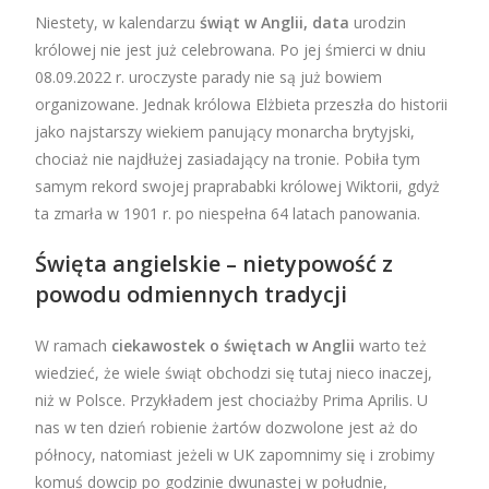
Niestety, w kalendarzu
świąt w Anglii, data
urodzin
królowej nie jest już celebrowana. Po jej śmierci w dniu
08.09.2022 r. uroczyste parady nie są już bowiem
organizowane. Jednak królowa Elżbieta przeszła do historii
jako najstarszy wiekiem panujący monarcha brytyjski,
chociaż nie najdłużej zasiadający na tronie. Pobiła tym
samym rekord swojej praprababki królowej Wiktorii, gdyż
ta zmarła w 1901 r. po niespełna 64 latach panowania.
Święta angielskie – nietypowość z
powodu odmiennych tradycji
W ramach
ciekawostek o świętach w Anglii
warto też
wiedzieć, że wiele świąt obchodzi się tutaj nieco inaczej,
niż w Polsce. Przykładem jest chociażby Prima Aprilis. U
nas w ten dzień robienie żartów dozwolone jest aż do
północy, natomiast jeżeli w UK zapomnimy się i zrobimy
komuś dowcip po godzinie dwunastej w południe,