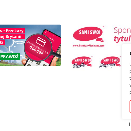
Życie w UK
Praca w UK