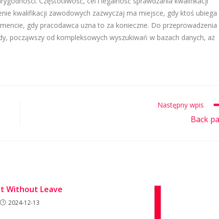
rygodności. Częstotliwość, cel i legalność sprawdzania kwalifikacji
enie kwalifikacji zawodowych zazwyczaj ma miejsce, gdy ktoś ubiega
omencie, gdy pracodawca uzna to za konieczne. Do przeprowadzenia
ody, począwszy od kompleksowych wyszukiwań w bazach danych, aż
Następny wpis
Back p
t Without Leave
2024-12-13