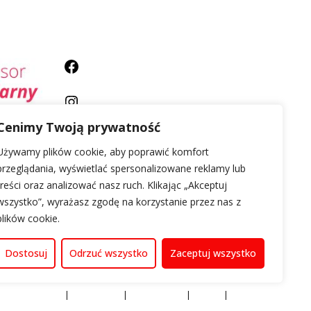
Cenimy Twoją prywatność
Używamy plików cookie, aby poprawić komfort
przeglądania, wyświetlać spersonalizowane reklamy lub
treści oraz analizować nasz ruch. Klikając „Akceptuj
wszystko”, wyrażasz zgodę na korzystanie przez nas z
plików cookie.
Dostosuj
Odrzuć wszystko
Zaceptuj wszystko
Rozrywka w UK
Prawo w UK
Finanse w UK
Polska
Słownik