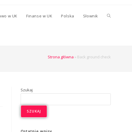
awo w UK
Finanse w UK
Polska
Słownik
Strona główna
»
Back ground check
Szukaj
SZUKAJ
Ostatnie wpisy