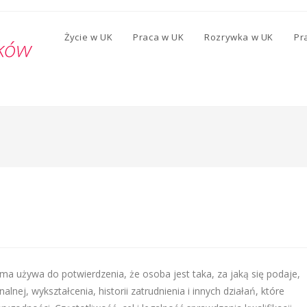
Życie w UK
Praca w UK
Rozrywka w UK
Pr
irma używa do potwierdzenia, że osoba jest taka, za jaką się podaje,
nej, wykształcenia, historii zatrudnienia i innych działań, które